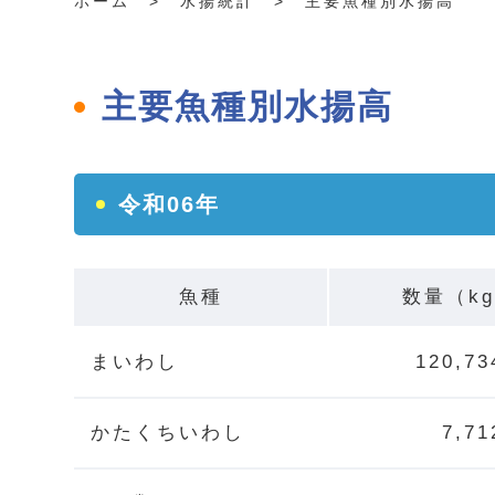
ホーム
> 水揚統計 > 主要魚種別水揚高
主要魚種別水揚高
令和06年
魚種
数量（k
まいわし
120,73
かたくちいわし
7,71