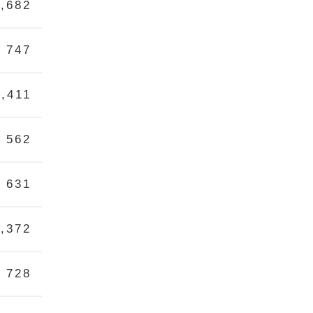
1,682
747
2,411
562
631
2,372
728