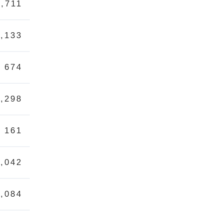
1,711
1,133
674
1,298
161
1,042
1,084